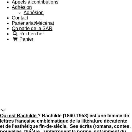
Appels à contributions
Adhésion
Adhésion
Contact
Partenariat/Mécénat
On parle de la SAR
Rechercher
Panier
Qui est Rachilde
? Rachilde (1860-1953) est une femme de
lettres française emblématique de la littérature décadente
et de l'esthétique fin-de-siècle. Ses écrits (romans, contes,
nouvelles, théâtre...) interrogent la norme, notamment du