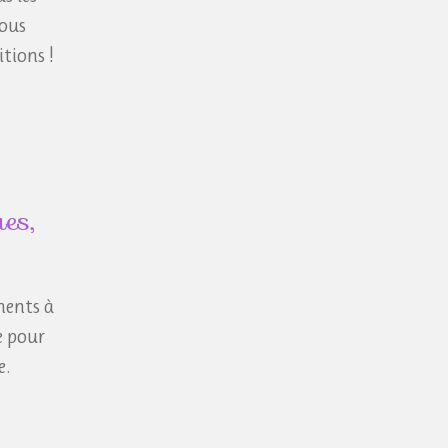
nous
tions !
es,
ments à
e pour
e.