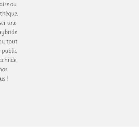
aire ou
othèque,
ser une
hybride
 ou tout
 public
achilde,
 nos
us !