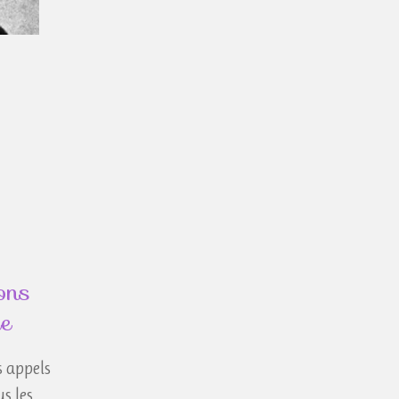
ons
e
s appels
s les