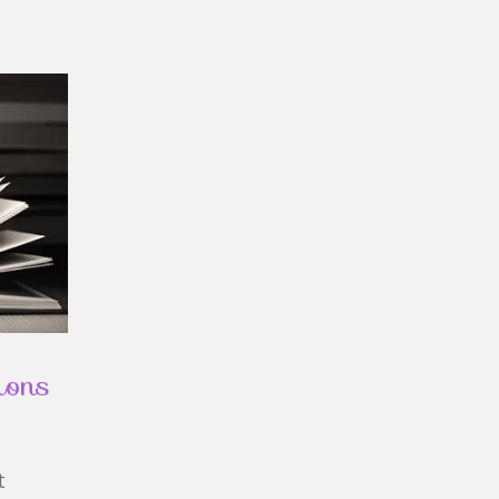
ions
t